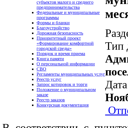
субъектов малого и среднего
предпринимательства
мес
Федеральные и муниципальные
программы
Формы и бланки
Благоустройство
Разд
Дорожная безопасность
Приоритетный проект
Тип 
«Формирование комфортной
городской среды»
Порядок и время приема
Адм
Книга памяти
О персональной информации
посе
СВО
Регламенты муниципальных услуг
Реестр услуг
Дата
Запрос котировок и торги
Положение о муниципальном
Ноя
заказе
Реестр заказов
Конкурсная документация
Отп
В соответствии с пункт