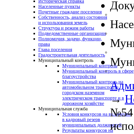
Историческая справка
Док
Населенные пункты
Почетные граждане поселения
Собственность, анализ состояния
Нас
и использования земель
Структура и режим работы
Подведомственные организации
Полномочия, задачи, функции,
Муни
права
Глава поселения
Градостроительная деятельность
Муни
Муниципальный контроль
Муниципальный контроль
Муниципальный контроль в сфере
благоустройства
Адм
Муниципальный контроль на
автомобильном транспорте,
городском наземном
→
Н
электрическом транспорте и в
дорожном хозяйстве
№54 
Муниципальная служба
Условия конкурсов на включение
в кадровый резерв
испо
муниципальных должностей
Результаты конкурсов на