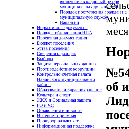
сель
включение в кадровый резерв
муниципальных должностей
Порядок поступления граждан на
муни
муниципальную службу
Вакансии
меся
Нормативные документы
Порядок обжалования НПА
Проектная документация
Бюджет поселения
Нор
Устав поселения
Сведения о доходах
Выборы
Защита персональных данных
№54
Противодействие коррупции
Контрольно-счетная палата
Нанайского муниципального
об 
района
Образование и Здравоохранение
Культура и спорт
Лид
ЖКХ и Социальная защита
ГО и ЧС
пос
Объявления и новости
Интернет приемная
Прокурор разъясняет
мун
Информационная поддержка