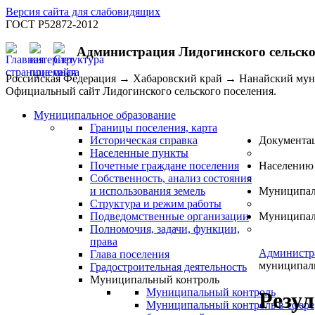
Версия сайта для слабовидящих
ГОСТ Р52872-2012
Администрация Лидогинского сельско
Российская Федерация → Хабаровский край → Нанайский му
Официальный сайт Лидогинского сельского поселения.
Муниципальное образование
Границы поселения, карта
Историческая справка
Документа
Населенные пункты
Почетные граждане поселения
Населению
Собственность, анализ состояния
и использования земель
Муниципал
Структура и режим работы
Подведомственные организации
Муниципал
Полномочия, задачи, функции,
права
Администр
Глава поселения
муниципал
Градостроительная деятельность
Муниципальный контроль
Муниципальный контроль
Резул
Муниципальный контроль в сфере