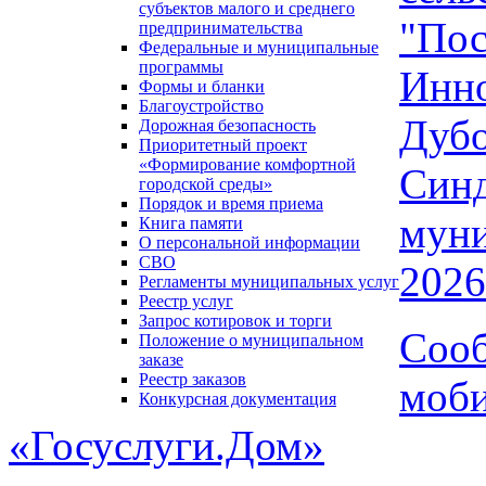
субъектов малого и среднего
"По
предпринимательства
Федеральные и муниципальные
программы
Инно
Формы и бланки
Благоустройство
Дуб
Дорожная безопасность
Приоритетный проект
«Формирование комфортной
Си
городской среды»
Порядок и время приема
мун
Книга памяти
О персональной информации
СВО
2026
Регламенты муниципальных услуг
Реестр услуг
Запрос котировок и торги
Соо
Положение о муниципальном
заказе
Реестр заказов
моб
Конкурсная документация
«Госуслуги.Дом»