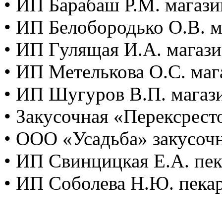
• ИП Барабаш Р.М. магази
• ИП Белобородько О.В. м
• ИП Гулящая И.А. магаз
• ИП Метелькова О.С. маг
• ИП Шугуров В.П. магази
• Закусочная «Перексрест
• ООО «Усадьба» закусоч
• ИП Свинцицкая Е.А. пе
• ИП Соболева Н.Ю. пека