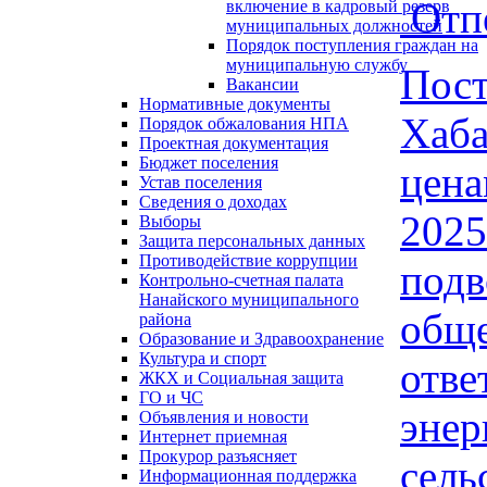
Отп
включение в кадровый резерв
муниципальных должностей
Порядок поступления граждан на
муниципальную службу
Пос
Вакансии
Нормативные документы
Хаб
Порядок обжалования НПА
Проектная документация
Бюджет поселения
цена
Устав поселения
Сведения о доходах
2025
Выборы
Защита персональных данных
Противодействие коррупции
под
Контрольно-счетная палата
Нанайского муниципального
общ
района
Образование и Здравоохранение
Культура и спорт
отв
ЖКХ и Социальная защита
ГО и ЧС
эне
Объявления и новости
Интернет приемная
Прокурор разъясняет
сель
Информационная поддержка