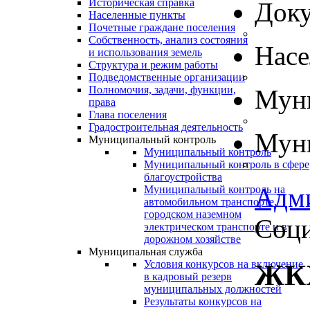
Историческая справка
Док
Населенные пункты
Почетные граждане поселения
Собственность, анализ состояния
Нас
и использования земель
Структура и режим работы
Подведомственные организации
Полномочия, задачи, функции,
Муни
права
Глава поселения
Градостроительная деятельность
Муни
Муниципальный контроль
Муниципальный контроль
Муниципальный контроль в сфере
благоустройства
Адм
Муниципальный контроль на
автомобильном транспорте,
городском наземном
Соци
электрическом транспорте и в
дорожном хозяйстве
Муниципальная служба
Условия конкурсов на включение
ЖКХ
в кадровый резерв
муниципальных должностей
Результаты конкурсов на