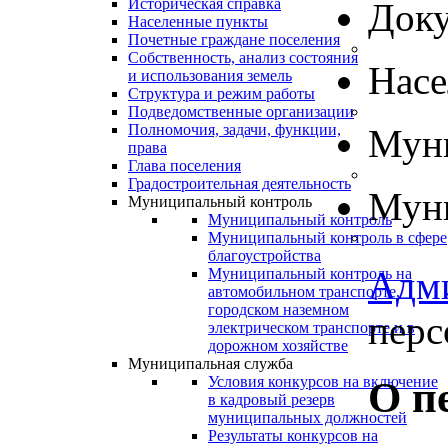
Историческая справка
Док
Населенные пункты
Почетные граждане поселения
Собственность, анализ состояния
Нас
и использования земель
Структура и режим работы
Подведомственные организации
Полномочия, задачи, функции,
Муни
права
Глава поселения
Градостроительная деятельность
Муни
Муниципальный контроль
Муниципальный контроль
Муниципальный контроль в сфере
благоустройства
Адм
Муниципальный контроль на
автомобильном транспорте,
городском наземном
перс
электрическом транспорте и в
дорожном хозяйстве
Муниципальная служба
Условия конкурсов на включение
О п
в кадровый резерв
муниципальных должностей
Результаты конкурсов на