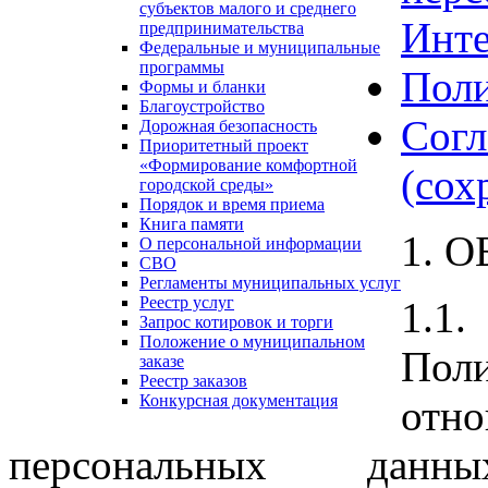
субъектов малого и среднего
Инте
предпринимательства
Федеральные и муниципальные
программы
Поли
Формы и бланки
Благоустройство
Сог
Дорожная безопасность
Приоритетный проект
«Формирование комфортной
(сох
городской среды»
Порядок и время приема
Книга памяти
1. 
О персональной информации
СВО
Регламенты муниципальных услуг
Реестр услуг
1.1.
Запрос котировок и торги
Положение о муниципальном
Поли
заказе
Реестр заказов
Конкурсная документация
от
персональных данн