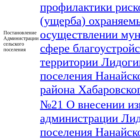
профилактики риск
(ущерба) охраняем
осуществлении мун
Постановление
Администрации
сельского
сфере благоустройс
поселения
территории Лидоги
поселения Нанайск
района Хабаровског
№21 О внесении из
администрации Лид
поселения Нанайск