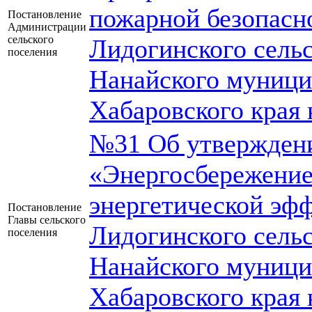
пожарной безопасн
Постановление
Администрации
сельского
Лидогинского сель
поселения
Нанайского муници
Хабаровского края 
№31 Об утвержден
«Энергосбережени
энергетической эф
Постановление
Главы сельского
Лидогинского сель
поселения
Нанайского муници
Хабаровского края 