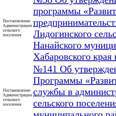
программы «Развит
предпринимательст
Постановление
Администрации
сельского
Лидогинского сель
поселения
Нанайского муници
Хабаровского края 
№141 Об утвержде
Программы «Разви
службы в админист
Постановление
Администрации
сельского
сельского поселени
поселения
муниципального ра