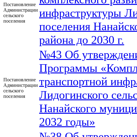
Постановление
инфраструктуры Ли
Администрации
сельского
поселения
поселения Нанайск
района до 2030 г.
№43 Об утвержден
Программы «Компле
транспортной инфр
Постановление
Администрации
сельского
Лидогинского сель
поселения
Нанайского муници
2032 годы»
№38 Об утвержден