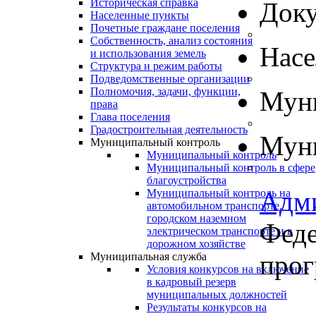
Историческая справка
Док
Населенные пункты
Почетные граждане поселения
Собственность, анализ состояния
Нас
и использования земель
Структура и режим работы
Подведомственные организации
Полномочия, задачи, функции,
Муни
права
Глава поселения
Градостроительная деятельность
Муни
Муниципальный контроль
Муниципальный контроль
Муниципальный контроль в сфере
благоустройства
Адм
Муниципальный контроль на
автомобильном транспорте,
городском наземном
Феде
электрическом транспорте и в
дорожном хозяйстве
про
Муниципальная служба
Условия конкурсов на включение
в кадровый резерв
муниципальных должностей
Результаты конкурсов на