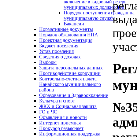
регл
включение в кадровый резерв
муниципальных должностей
Порядок поступления граждан на
выда
муниципальную службу
Вакансии
прое
Нормативные документы
Порядок обжалования НПА
Проектная документация
учас
Бюджет поселения
Устав поселения
Сведения о доходах
Выборы
Рег
Защита персональных данных
Противодействие коррупции
Контрольно-счетная палата
мун
Нанайского муниципального
района
Образование и Здравоохранение
Культура и спорт
№35
ЖКХ и Социальная защита
ГО и ЧС
Объявления и новости
адм
Интернет приемная
Прокурор разъясняет
Информационная поддержка