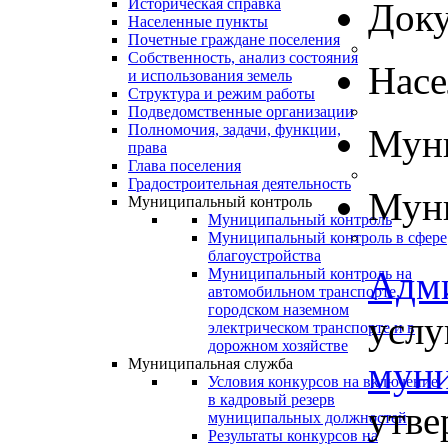
Историческая справка
Док
Населенные пункты
Почетные граждане поселения
Собственность, анализ состояния
Нас
и использования земель
Структура и режим работы
Подведомственные организации
Полномочия, задачи, функции,
Муни
права
Глава поселения
Градостроительная деятельность
Муни
Муниципальный контроль
Муниципальный контроль
Муниципальный контроль в сфере
благоустройства
Адм
Муниципальный контроль на
автомобильном транспорте,
городском наземном
услу
электрическом транспорте и в
дорожном хозяйстве
муни
Муниципальная служба
Условия конкурсов на включение
в кадровый резерв
утве
муниципальных должностей
Результаты конкурсов на